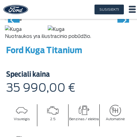
SUSISIEKTI
Nuotraukos yra iliustracinio pobūdžio.
Ford Kuga Titanium
Speciali kaina
35 990,00 €
Visureigis
2.5
Benzinas / elektra
Automatinė