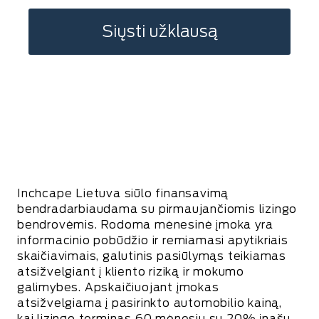
Siųsti užklausą
Inchcape Lietuva siūlo finansavimą
bendradarbiaudama su pirmaujančiomis lizingo
bendrovėmis. Rodoma mėnesinė įmoka yra
informacinio pobūdžio ir remiamasi apytikriais
skaičiavimais, galutinis pasiūlymąs teikiamas
atsižvelgiant į kliento riziką ir mokumo
galimybes. Apskaičiuojant įmokas
atsižvelgiama į pasirinkto automobilio kainą,
kai lizingo terminas 60 mėnesių su 20% įnašu